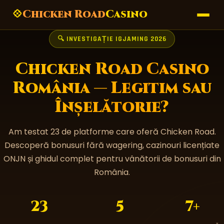
💠
Chicken Road
Casino
🔍 INVESTIGAȚIE IGJAMING 2026
Chicken Road Casino
România — Legitim sau
Înșelătorie?
Am testat 23 de platforme care oferă Chicken Road.
Descoperă bonusuri fără wagering, cazinouri licențiate
ONJN și ghidul complet pentru vânătorii de bonusuri din
România.
23
5
7+