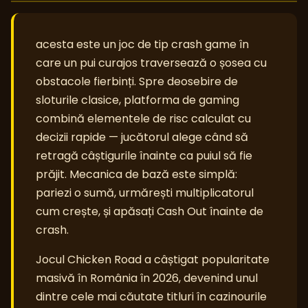
acesta este un joc de tip crash game în
care un pui curajos traversează o șosea cu
obstacole fierbinți. Spre deosebire de
sloturile clasice, platforma de gaming
combină elementele de risc calculat cu
decizii rapide — jucătorul alege când să
retragă câștigurile înainte ca puiul să fie
prăjit. Mecanica de bază este simplă:
pariezi o sumă, urmărești multiplicatorul
cum crește, și apăsați Cash Out înainte de
crash.
Jocul Chicken Road a câștigat popularitate
masivă în România în 2026, devenind unul
dintre cele mai căutate titluri în cazinourile