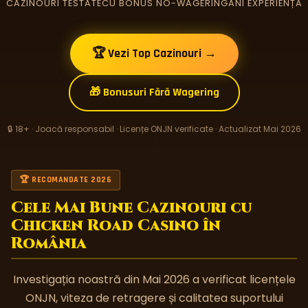
CAZINOURI TESTATE
CU BONUS NO-WAGERING
ANI EXPERIENȚĂ
🏆 Vezi Top Cazinouri →
🎁 Bonusuri Fără Wagering
🔒 18+ · Joacă responsabil · Licențe ONJN verificate · Actualizat Mai 2026
🏆 RECOMANDATE 2026
Cele Mai Bune Cazinouri cu
Chicken Road Casino în
România
Investigația noastră din Mai 2026 a verificat licențele
ONJN, viteza de retragere și calitatea suportului