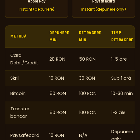
Apple Pay
Paysafecard
Instant (depunere)
Instant (depunere only)
DEPUNERE
RETRAGERE
TIMP
METODĂ
MIN
MIN
RETRAGERE
Card
20 RON
50 RON
1-5 ore
Debit/Credit
Skrill
10 RON
30 RON
Sub 1 oră
Bitcoin
50 RON
100 RON
10-30 min
Transfer
50 RON
100 RON
1-3 zile
bancar
Depunere
Paysafecard
10 RON
N/A
only