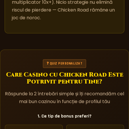
multiplicator 10x+). Nicio strategie nu elimină
riscul de pierdere — Chicken Road rămâne un
joc de noroc.
❓ QUIZ PERSONALIZAT
Care Casino cu Chicken Road Este
Potrivit pentru Tine?
Răspunde la 2 întrebări simple și îți recomandăm cel
mai bun cazinou în funcție de profilul tău
1. Ce tip de bonus preferi?