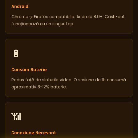
Android
Chrome și Firefox compatibile. Android 8.0+. Cash-out
funcționează cu un singur tap.
🔋
Consum Baterie
Redus față de sloturile video. O sesiune de 1h consumă
aproximativ 8-12% baterie.
📶
Conexiune Necesară